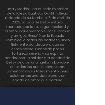
Betty Mathis
Betty Mathis, una querida miembro
de la Iglesia Bautista Ox Hill, falleció
rodeada de su familia el 6 de abril de
2025. La vida de Betty estuvo
marcada por la fe, la generosidad y
el amor inquebrantable por su familia
y amigos. Enseñó en la Escuela
Dominical a todas las edades y sirvió
fielmente dondequiera que se
estableciera. Conocida por su
fortaleza serena y su espíritu
bondadoso, la calidez y la bondad de
Betty dejaron una huella imborrable
en todos los que la conocieron.
Lamentamos su fallecimiento, pero
celebramos una vida plena y un
legado de amor que perdura.