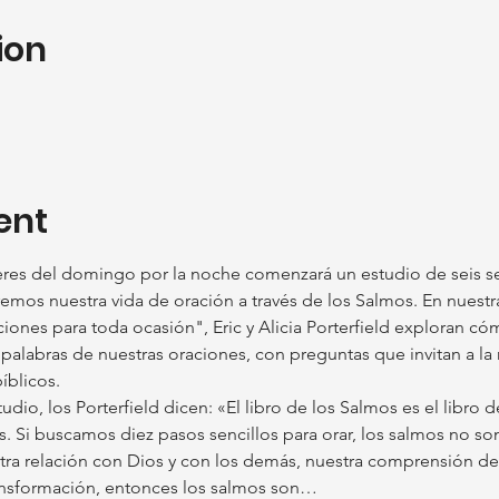
ion
ent
jeres del domingo por la noche comenzará un estudio de seis s
emos nuestra vida de oración a través de los Salmos. En nuestra
ones para toda ocasión", Eric y Alicia Porterfield exploran cóm
 palabras de nuestras oraciones, con preguntas que invitan a la 
íblicos.
udio, los Porterfield dicen: «El libro de los Salmos es el libro de
. Si buscamos diez pasos sencillos para orar, los salmos no son
ra relación con Dios y con los demás, nuestra comprensión de
 transformación, entonces los salmos son…