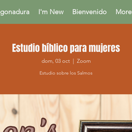
gonadura
I'm New
Bienvenido
More.
Estudio bíblico para mujeres
dom, 03 oct
  |  
Zoom
Estudio sobre los Salmos