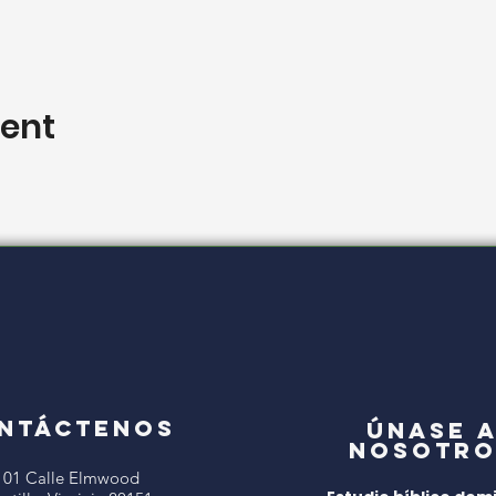
vent
NTÁCTENOS
Únase 
nosotro
101 Calle Elmwood