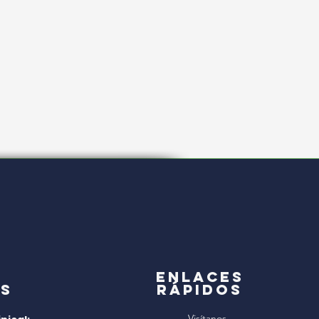
a
Enlaces
s
rápidos
Visítanos