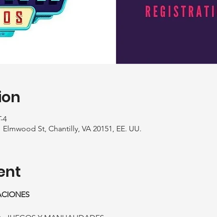
ion
-4
01 Elmwood St, Chantilly, VA 20151, EE. UU.
ent
ACIONES