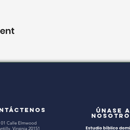
vent
NTÁCTENOS
Únase 
nosotro
101 Calle Elmwood
Estudio bíblico domi
ntilly, Virginia 20151