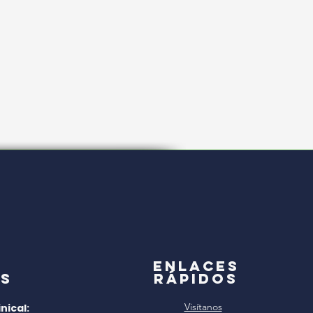
a
Enlaces
s
rápidos
Visítanos
nical: