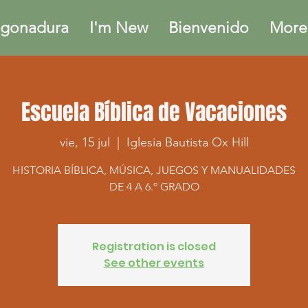
gonadura
I'm New
Bienvenido
More.
Escuela Bíblica de Vacaciones
vie, 15 jul
  |  
Iglesia Bautista Ox Hill
HISTORIA BÍBLICA, MÚSICA, JUEGOS Y MANUALIDADES
DE 4 A 6.º GRADO
Registration is closed
See other events