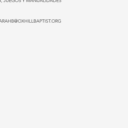
CA, JUEGOS Y MANUALIDADES
ARAHB@OXHILLBAPTIST.ORG