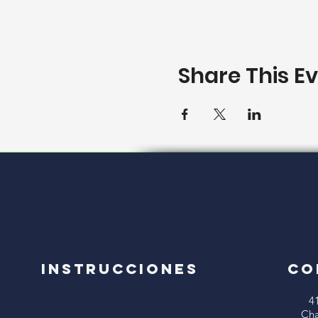
Share This E
Instrucciones
CO
4
Cha