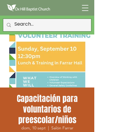
Capacitación para
voluntarios de
preescolar/niños
dom, 10 sept
  |  
Salón Farrar