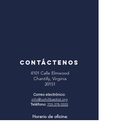
CONTÁCTENOS
4101 Calle Elmwood
Chantilly, Virginia
20151
Correo electrónico:
info@oxhillbaptist.org
Teléfono:
703-378-5555
Horario de oficina:
Lunes - Viernes
9 a. m. a 3 p. m.
*Cerrado para el almuerzo