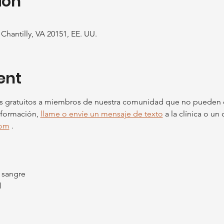
ion
Chantilly, VA 20151, EE. UU.
ent
os gratuitos a miembros de nuestra comunidad que no pueden c
formación, 
llame o envíe un mensaje de texto
 a la clínica o un
com
 .
 sangre
l