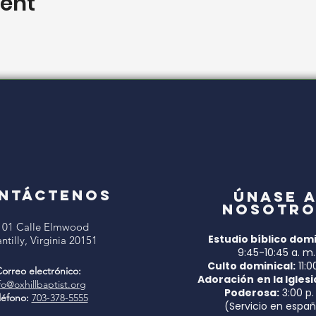
vent
NTÁCTENOS
Únase 
nosotro
101 Calle Elmwood
Estudio bíblico domi
ntilly, Virginia 20151
9:45-10:45 a. m.
Culto dominical:
11:0
orreo electrónico:
Adoración
en la Iglesi
fo@oxhillbaptist.org
Poderosa:
3:00 p.
léfono:
703-378-5555
(Servicio en españ