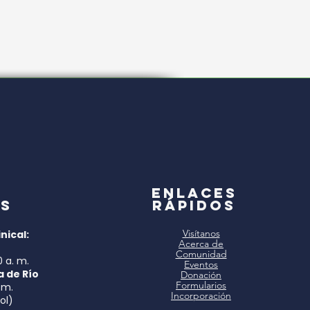
a
Enlaces
s
rápidos
Visítanos
nical:
Acerca de
Comunidad
0 a. m.
Eventos
a de Río
Donación
Formularios
 m.
Incorporación
ol)