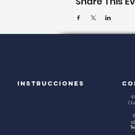
Share This E
Instrucciones
CO
4
Cha
C
in
Te