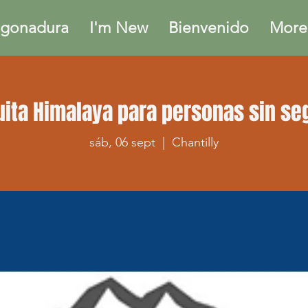
gonadura
I'm New
Bienvenido
More.
tuita Himalaya para personas sin s
sáb, 06 sept
  |  
Chantilly