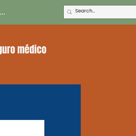
..
eguro médico