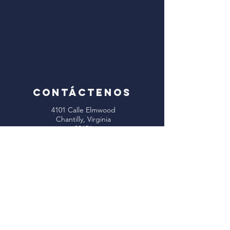
CONTÁCTENOS
4101 Calle Elmwood
Chantilly, Virginia
20151
Correo electrónico:
info@oxhillbaptist.org
Teléfono:
703-378-5555
Horario de oficina:
Lunes - Viernes
9 a. m. a 3 p. m.
*Cerrado para el almuerzo
todos los días de 1 a 2 p.m.