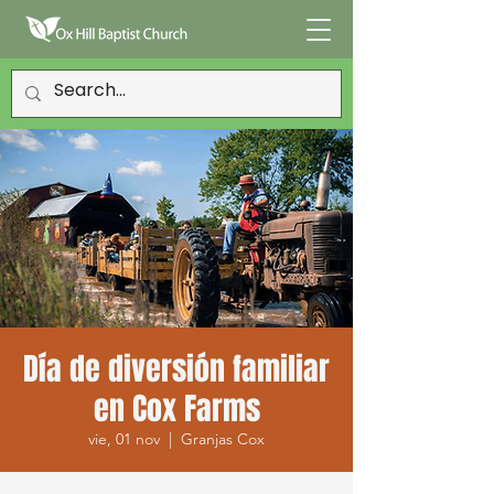
Día de diversión familiar
en Cox Farms
vie, 01 nov
  |  
Granjas Cox