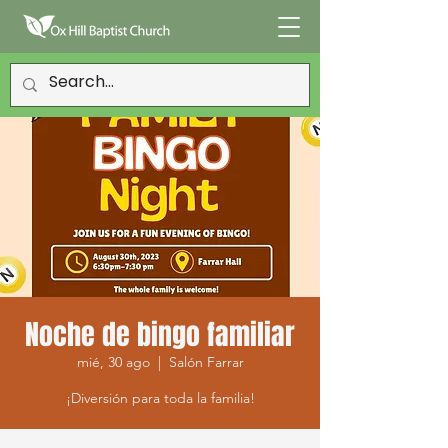
Noche de bingo familiar
mié, 30 ago
  |  
Salón Farrar
¡Diversión para toda la familia!