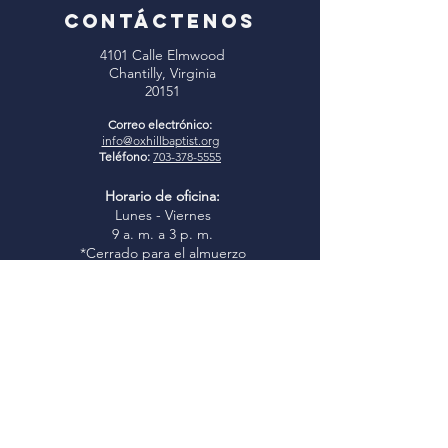
CONTÁCTENOS
4101 Calle Elmwood
Chantilly, Virginia
20151
Correo electrónico:
info@oxhillbaptist.org
Teléfono:
703-378-5555
Horario de oficina:
Lunes - Viernes
9 a. m. a 3 p. m.
*Cerrado para el almuerzo
todos los días de 1 a 2 p.m.
Únase a nosotros
Estudio bíblico dominical:
9:45-