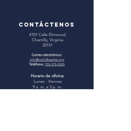
CONTÁCTENOS
4101 Calle Elmwood
Chantilly, Virginia
20151
Correo electrónico:
info@oxhillbaptist.org
Teléfono:
703-378-5555
Horario de oficina:
Lunes - Viernes
9 a. m. a 3 p. m.
*Cerrado para el almuerzo
todos los días de 1 a 2 p.m.