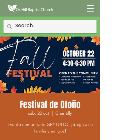
Festival de Otoño
sáb, 22 oct
  |  
Chantilly
Evento comunitario GRATUITO, ¡traiga a su
familia y amigos!