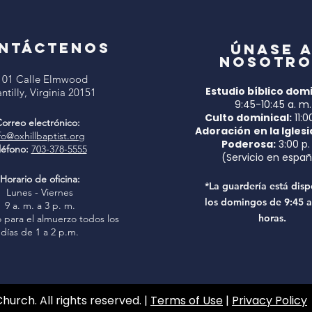
NTÁCTENOS
Únase 
nosotro
101 Calle Elmwood
Estudio bíblico domi
ntilly, Virginia 20151
9:45-10:45 a. m.
Culto dominical:
11:0
orreo electrónico:
Adoración
en la Iglesi
fo@oxhillbaptist.org
Poderosa:
3:00 p.
léfono:
703-378-5555
(Servicio en españ
Horario de oficina:
*La guardería está disp
Lunes - Viernes
los domingos de 9:45 a
9 a. m. a 3 p. m.
horas.
 para el almuerzo todos los
días de 1 a 2 p.m.
Church. All rights reserved. |
Terms of Use
|
Privacy Policy