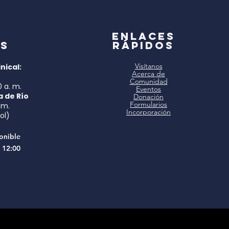
a
Enlaces
s
rápidos
Visítanos
nical:
Acerca de
Comunidad
0 a. m.
Eventos
a de Río
Donación
Formularios
 m.
Incorporación
ol)
onible
 12:00