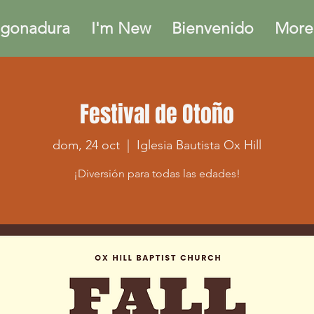
gonadura
I'm New
Bienvenido
More.
Festival de Otoño
dom, 24 oct
  |  
Iglesia Bautista Ox Hill
¡Diversión para todas las edades!