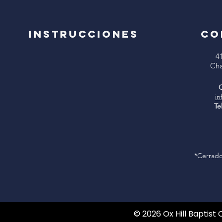
Instrucciones
CO
4
Cha
C
in
Te
*Cerrado
© 2026 Ox Hill Baptist 