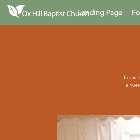
Landing Page
Fo
Todas l
a nues