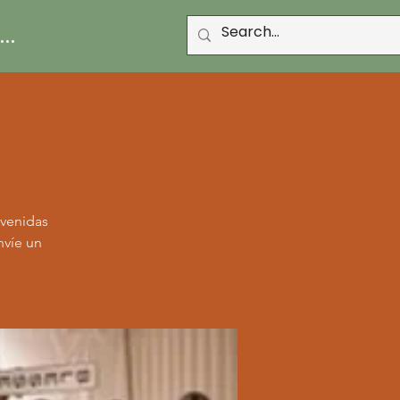
..
nvenidas
nvíe un