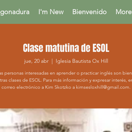
gonadura
I'm New
Bienvenido
More.
Clase matutina de ESOL
jue, 20 abr
  |  
Iglesia Bautista Ox Hill
as personas interesadas en aprender o practicar inglés son bie
tras clases de ESOL. Para más información y expresar interés, e
correo electrónico a Kim Skotzko a kimsesloxhill@gmail.com.