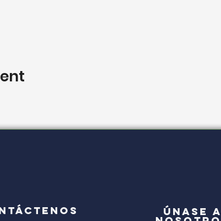
vent
NTÁCTENOS
Únase 
nosotro