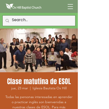
Clase matutina de ESOL
jue, 23 mar
  |  
Iglesia Bautista Ox Hill
Todas las personas interesadas en aprender
o practicar inglés son bienvenidas a
nuestras clases de ESOL. Para más