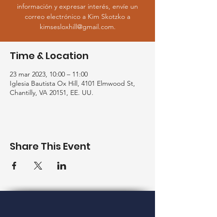
información y expresar interés, envíe un
correo electrónico a Kim Skotzko a
kimsesloxhill@gmail.com.
Time & Location
23 mar 2023, 10:00 – 11:00
Iglesia Bautista Ox Hill, 4101 Elmwood St,
Chantilly, VA 20151, EE. UU.
Share This Event