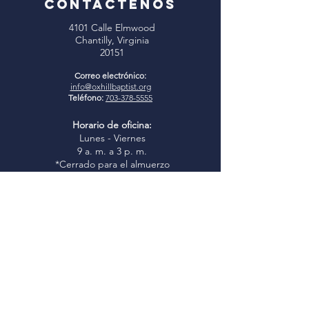
CONTÁCTENOS
4101 Calle Elmwood
Chantilly, Virginia
20151
Correo electrónico:
info@oxhillbaptist.org
Teléfono:
703-378-5555
Horario de oficina:
Lunes - Viernes
9 a. m. a 3 p. m.
*Cerrado para el almuerzo
todos los días de 1 a 2 p.m.
Únase a nosotros
Estudio bíblico dominical:
9:45-
10:45 a. m.