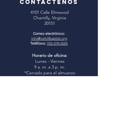
CONTÁCTENOS
4101 Calle Elmwood
Chantilly, Virginia
20151
Correo electrónico:
info@oxhillbaptist.org
Teléfono:
703-378-5555
Horario de oficina:
Lunes - Viernes
9 a. m. a 3 p. m.
*Cerrado para el almuerzo
todos los días de 1 a 2 p.m.
Únase a nosotros
Estudio bíblico dominical:
9:45-
10:45 a. m.