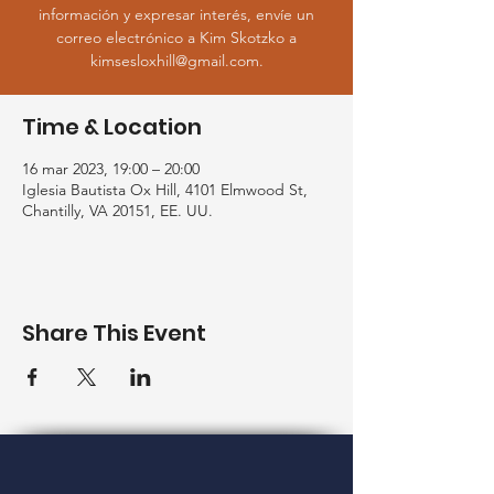
información y expresar interés, envíe un
correo electrónico a Kim Skotzko a
kimsesloxhill@gmail.com.
Time & Location
16 mar 2023, 19:00 – 20:00
Iglesia Bautista Ox Hill, 4101 Elmwood St,
Chantilly, VA 20151, EE. UU.
Share This Event