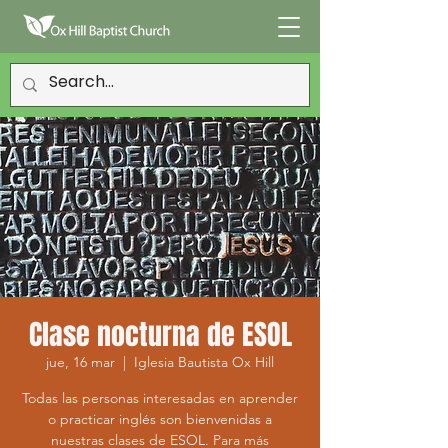
Clase nocturna de ESOL
jue, 16 mar
  |  
Iglesia Bautista Ox Hill
Todas las personas interesadas en aprender
o practicar inglés son bienvenidas a
nuestras clases de ESOL. Para más