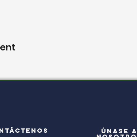
vent
NTÁCTENOS
Únase 
nosotro