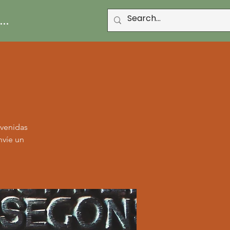
..
nvenidas
nvíe un