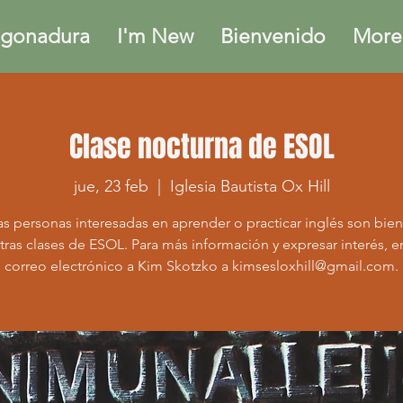
gonadura
I'm New
Bienvenido
More.
Clase nocturna de ESOL
jue, 23 feb
  |  
Iglesia Bautista Ox Hill
as personas interesadas en aprender o practicar inglés son bie
tras clases de ESOL. Para más información y expresar interés, e
correo electrónico a Kim Skotzko a kimsesloxhill@gmail.com.