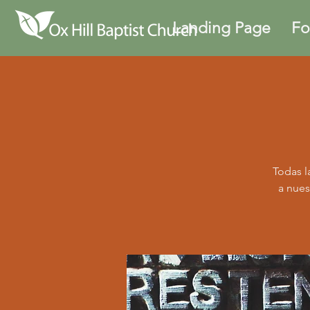
Landing Page
Fo
Todas l
a nues