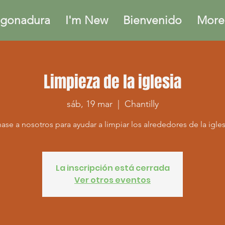
gonadura
I'm New
Bienvenido
More.
Limpieza de la iglesia
sáb, 19 mar
  |  
Chantilly
ase a nosotros para ayudar a limpiar los alrededores de la igles
La inscripción está cerrada
Ver otros eventos