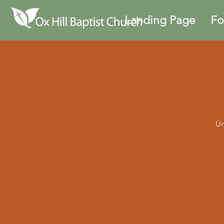
Landing Page
Fo
Ún