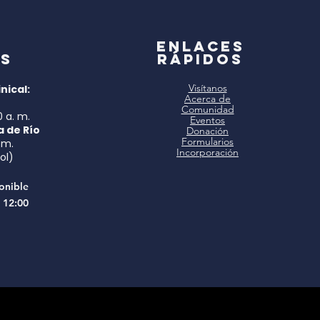
a
Enlaces
s
rápidos
Visítanos
nical:
Acerca de
Comunidad
0 a. m.
Eventos
a de Río
Donación
Formularios
 m.
Incorporación
ol)
onible
 12:00