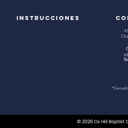
Instrucciones
CO
4
Cha
C
in
Te
*Cerrado
© 2026 Ox Hill Baptist 