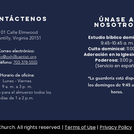
NTÁCTENOS
Únase 
nosotro
101 Calle Elmwood
Estudio bíblico domi
ntilly, Virginia 20151
9:45-10:45 a. m.
Culto dominical:
11:0
orreo electrónico:
Adoración
en la Iglesi
fo@oxhillbaptist.org
Poderosa:
3:00 p.
léfono:
703-378-5555
(Servicio en españ
Horario de oficina:
*La guardería está disp
Lunes - Viernes
los domingos de 9:45 a
9 a. m. a 3 p. m.
horas.
 para el almuerzo todos los
días de 1 a 2 p.m.
Church. All rights reserved. |
Terms of Use
|
Privacy Policy