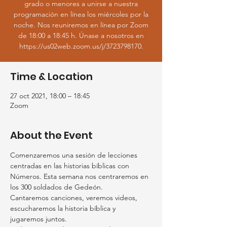
grado o menores a unirse a nuestra
programación en línea los miércoles por la
noche. Nos reuniremos en línea por Zoom
de 18:00 a 18:45 h. Únase a nosotros en
https://us02web.zoom.us/j/3723798170.
Time & Location
27 oct 2021, 18:00 – 18:45
Zoom
About the Event
Comenzaremos una sesión de lecciones 
centradas en las historias bíblicas con 
Números. Esta semana nos centraremos en 
los 300 soldados de Gedeón.
Cantaremos canciones, veremos videos, 
escucharemos la historia bíblica y 
jugaremos juntos.