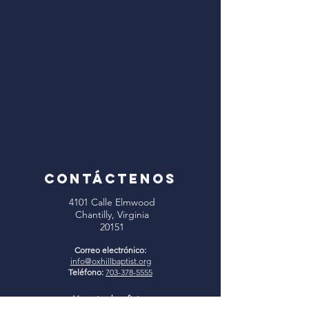
CONTÁCTENOS
4101 Calle Elmwood
Chantilly, Virginia
20151
Correo electrónico:
info@oxhillbaptist.org
Teléfono:
703-378-5555
Horario de oficina: