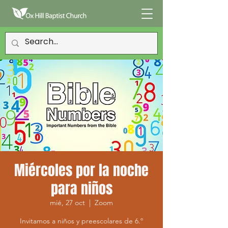
Miércoles por la noche
para niños
mié, 27 oct
  |  
Zoom
Invitamos a niños y preescolares de 6.º