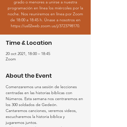
grado o menores a unirse a nuestra
programación en línea los miércoles por la
noche. Nos reuniremos en línea por Zoom
de 18:00 a 18:45 h. Únase a nosotros en
https://us02web.zoom.us/j/3723798170.
Time & Location
20 oct 2021, 18:00 – 18:45
Zoom
About the Event
Comenzaremos una sesión de lecciones 
centradas en las historias bíblicas con 
Números. Esta semana nos centraremos en 
los 300 soldados de Gedeón.
Cantaremos canciones, veremos videos, 
escucharemos la historia bíblica y 
jugaremos juntos.