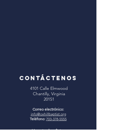
CONTÁCTENOS
4101 Calle Elmwood
Chantilly, Virginia
20151
Correo electrónico:
info@oxhillbaptist.org
Teléfono:
703-378-5555
Horario de oficina: