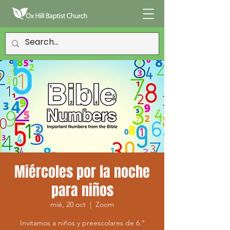
Miércoles por la noche
para niños
mié, 20 oct
  |  
Zoom
Invitamos a niños y preescolares de 6.º