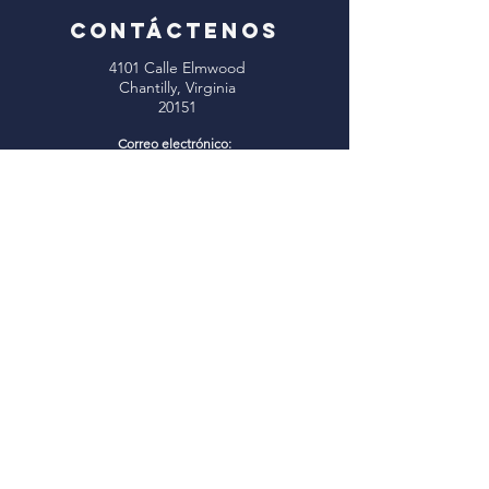
CONTÁCTENOS
4101 Calle Elmwood
Chantilly, Virginia
20151
Correo electrónico:
info@oxhillbaptist.org
Teléfono:
703-378-5555
Horario de oficina:
Lunes - Viernes
9 a. m. a 3 p. m.
*Cerrado para el almuerzo
todos los días de 1 a 2 p.m.
Únase a nosotros