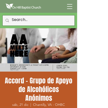
Accord - Grupo de Apoyo
de Alcohólicos
Anónimos
sáb, 21 dic
  |  
Chantilly, VA - OHBC