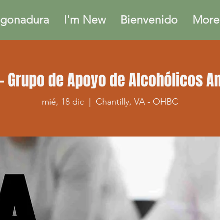
gonadura
I'm New
Bienvenido
More.
- Grupo de Apoyo de Alcohólicos 
mié, 18 dic
  |  
Chantilly, VA - OHBC