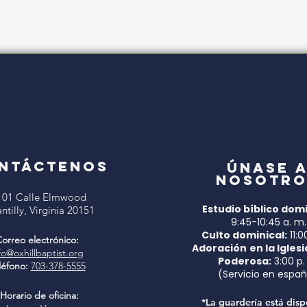
NTÁCTENOS
Únase 
nosotro
101 Calle Elmwood
Estudio bíblico domi
ntilly, Virginia 20151
9:45-10:45 a. m.
Culto dominical:
11:0
orreo electrónico:
Adoración
en la Iglesi
fo@oxhillbaptist.org
Poderosa:
3:00 p.
léfono:
703-378-5555
(Servicio en españ
Horario de oficina:
*La guardería está disp