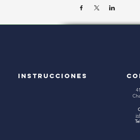
Instrucciones
CO
4
Cha
C
in
Te