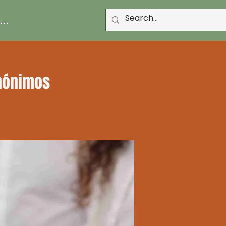
..
Anónimos