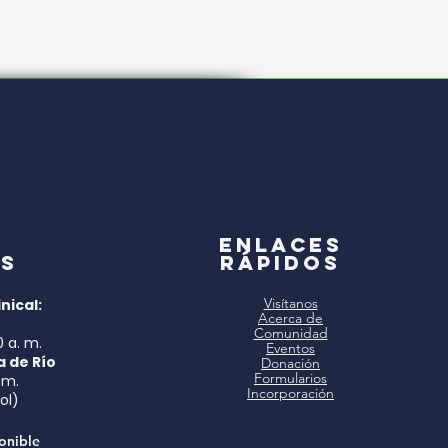
a
Enlaces
s
rápidos
Visítanos
nical:
Acerca de
Comunidad
0 a. m.
Eventos
a de Río
Donación
Formularios
 m.
Incorporación
ol)
onible