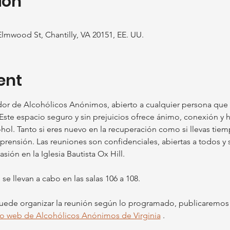
ion
Elmwood St, Chantilly, VA 20151, EE. UU.
ent
or de Alcohólicos Anónimos, abierto a cualquier persona que
Este espacio seguro y sin prejuicios ofrece ánimo, conexión y 
cohol. Tanto si eres nuevo en la recuperación como si llevas ti
ensión. Las reuniones son confidenciales, abiertas a todos y s
ón en la Iglesia Bautista Ox Hill.
e llevan a cabo en las salas 106 a 108.
 puede organizar la reunión según lo programado, publicaremos 
tio web de Alcohólicos Anónimos de Virginia
 .