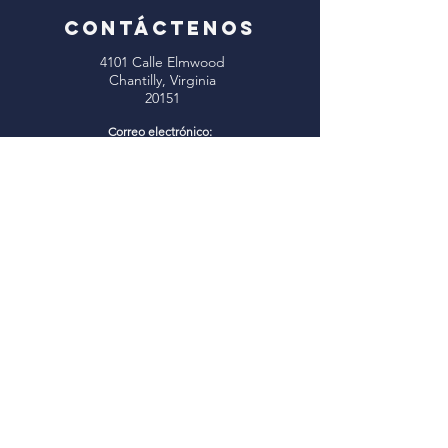
CONTÁCTENOS
4101 Calle Elmwood
Chantilly, Virginia
20151
Correo electrónico:
info@oxhillbaptist.org
Teléfono:
703-378-5555
Horario de oficina:
Lunes - Viernes
9 a. m. a 3 p. m.
*Cerrado para el almuerzo
todos los días de 1 a 2 p.m.
Únase a nosotros