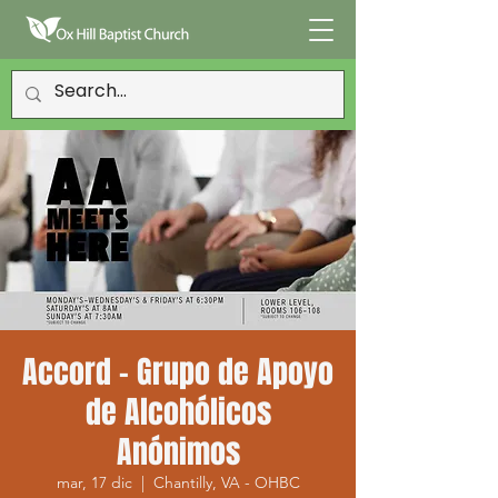
Accord - Grupo de Apoyo
de Alcohólicos
Anónimos
mar, 17 dic
  |  
Chantilly, VA - OHBC