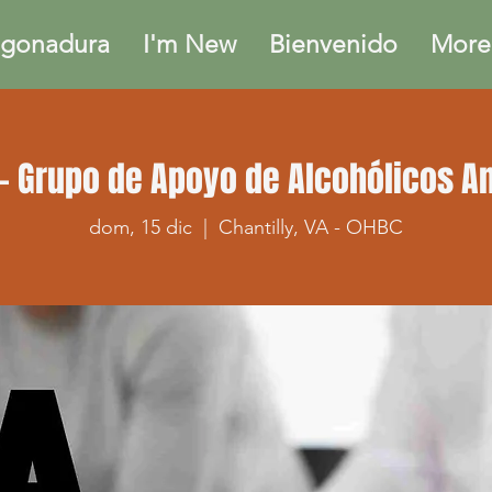
gonadura
I'm New
Bienvenido
More.
- Grupo de Apoyo de Alcohólicos 
dom, 15 dic
  |  
Chantilly, VA - OHBC