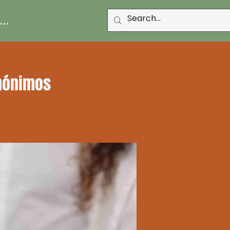
..
Anónimos