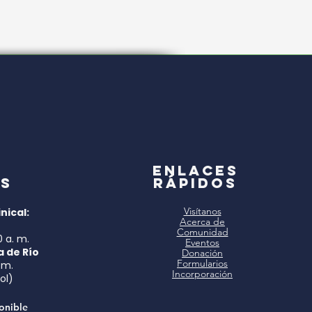
a
Enlaces
s
rápidos
Visítanos
nical:
Acerca de
Comunidad
0 a. m.
Eventos
a de Río
Donación
Formularios
 m.
Incorporación
ol)
onible