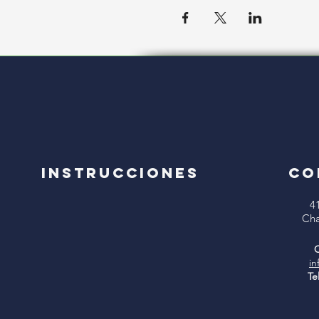
Instrucciones
CO
4
Cha
C
in
Te