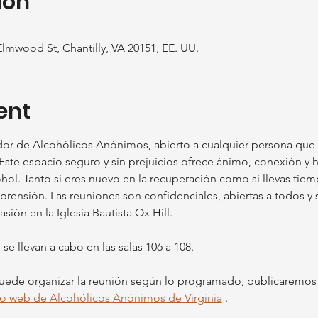
ion
Elmwood St, Chantilly, VA 20151, EE. UU.
ent
or de Alcohólicos Anónimos, abierto a cualquier persona que
Este espacio seguro y sin prejuicios ofrece ánimo, conexión y 
cohol. Tanto si eres nuevo en la recuperación como si llevas ti
ensión. Las reuniones son confidenciales, abiertas a todos y s
ón en la Iglesia Bautista Ox Hill.
e llevan a cabo en las salas 106 a 108.
 puede organizar la reunión según lo programado, publicaremos 
tio web de Alcohólicos Anónimos de Virginia
 .