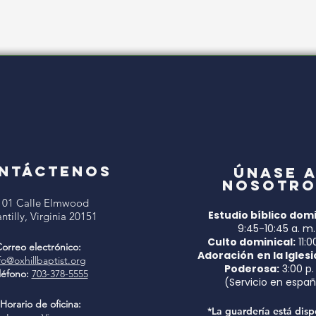
NTÁCTENOS
Únase 
nosotro
101 Calle Elmwood
Estudio bíblico domi
ntilly, Virginia 20151
9:45-10:45 a. m.
Culto dominical:
11:0
orreo electrónico:
Adoración
en la Iglesi
fo@oxhillbaptist.org
Poderosa:
3:00 p.
léfono:
703-378-5555
(Servicio en españ
Horario de oficina:
*La guardería está disp