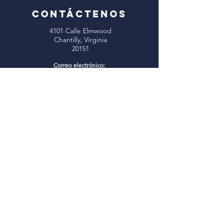
CONTÁCTENOS
4101 Calle Elmwood
Chantilly, Virginia
20151
Correo electrónico:
info@oxhillbaptist.org
Teléfono:
703-378-5555
Horario de oficina:
Lunes - Viernes
9 a. m. a 3 p. m.
*Cerrado para el almuerzo
todos los días de 1 a 2 p.m.
Únase a nosotros