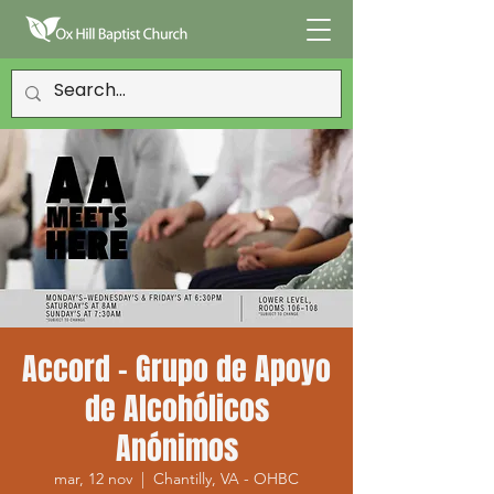
Accord - Grupo de Apoyo
de Alcohólicos
Anónimos
mar, 12 nov
  |  
Chantilly, VA - OHBC