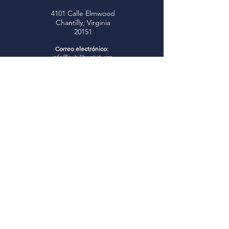
4101 Calle Elmwood
Chantilly, Virginia
20151
Correo electrónico:
info@oxhillbaptist.org
Teléfono:
703-378-5555
Horario de oficina:
Lunes - Viernes
9 a. m. a 3 p. m.
*Cerrado para el almuerzo
todos los días de 1 a 2 p.m.
Únase a nosotros
Estudio bíblico dominical:
9:45-
10:45 a. m.