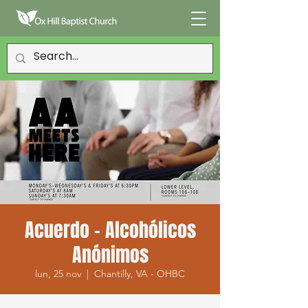
Acuerdo - Alcohólicos
Anónimos
lun, 25 nov
  |  
Chantilly, VA - OHBC